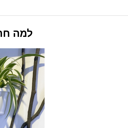
?למה ח